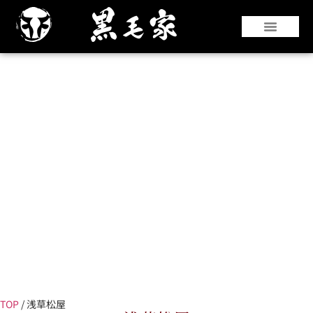
『仙台牛』や『黒華牛』などの和牛はもちろ
んのこと、国産銘柄牛やコストパフォーマン
スのよい海外牛肉も豊富な部位を取り揃えて
います。
TOP
/
浅草松屋