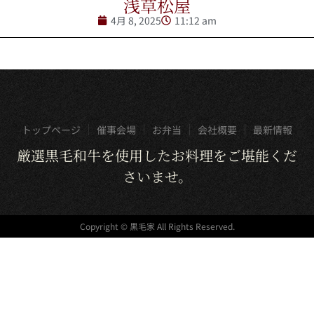
浅草松屋
4月 8, 2025
11:12 am
トップページ
催事会場
お弁当
会社概要
最新情報
厳選黒毛和牛を使用したお料理をご堪能くだ
さいませ。
Copyright © 黒毛家 All Rights Reserved.