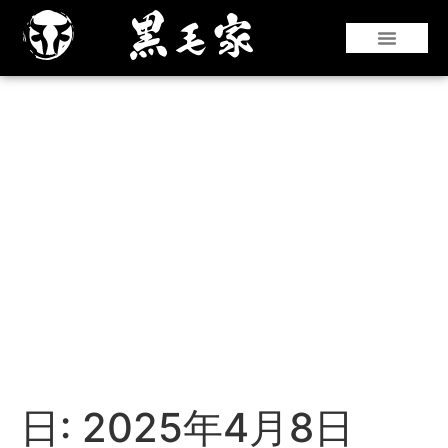
『仙台牛』や『黒華牛』などの和牛はもちろ
んのこと、国産銘柄牛やコストパフォーマン
スのよい海外牛肉も豊富な部位を取り揃えて
います。
日:
2025年4月8日