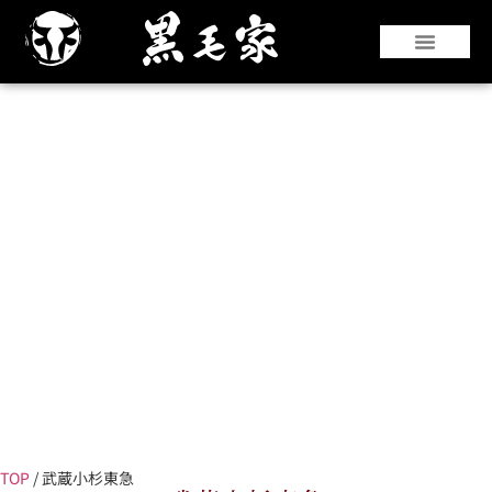
『仙台牛』や『黒華牛』などの和牛はもちろ
んのこと、国産銘柄牛やコストパフォーマン
スのよい海外牛肉も豊富な部位を取り揃えて
います。
TOP
/
武蔵小杉東急