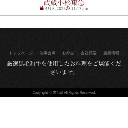
武蔵小杉東急
4月 8, 2025
11:17 am
トップページ
催事会場
お弁当
会社概要
最新情報
厳選黒毛和牛を使用したお料理をご堪能くだ
さいませ。
Copyright © 黒毛家 All Rights Reserved.