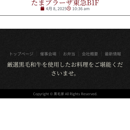
たまプラーザ東急B1F
4月 8, 2025
10:36 am
トップページ
催事会場
お弁当
会社概要
最新情報
厳選黒毛和牛を使用したお料理をご堪能くだ
さいませ。
Copyright © 黒毛家 All Rights Reserved.