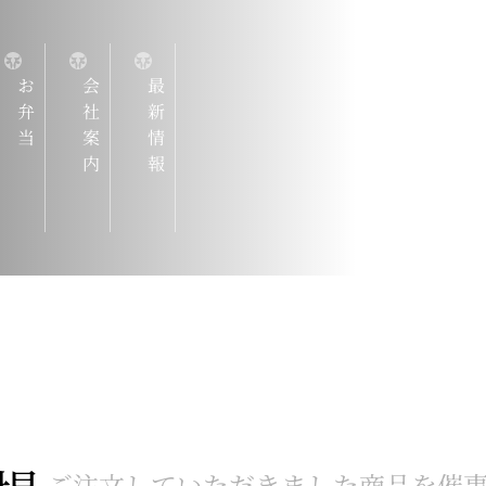
お弁当
会社案内
最新情報
『仙台牛
ろんのこと
マンスのよ
揃えていま
ご注文していただきました商品を催