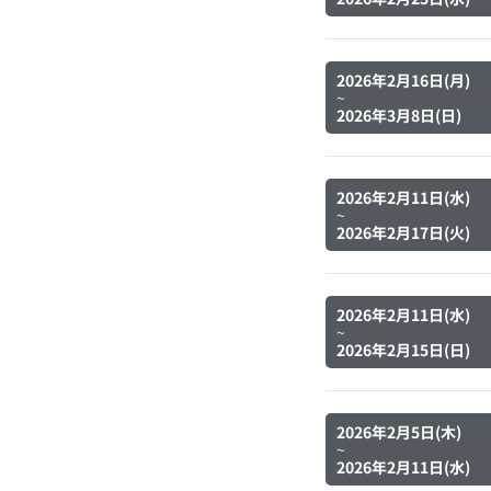
2026年2月16日(月)
~
2026年3月8日(日)
2026年2月11日(水)
~
2026年2月17日(火)
2026年2月11日(水)
~
2026年2月15日(日)
2026年2月5日(木)
~
2026年2月11日(水)