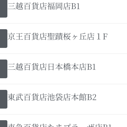
三越百貨店福岡店B1
京王百貨店聖蹟桜ヶ丘店１F
三越百貨店日本橋本店B1
東武百貨店池袋店本館B2