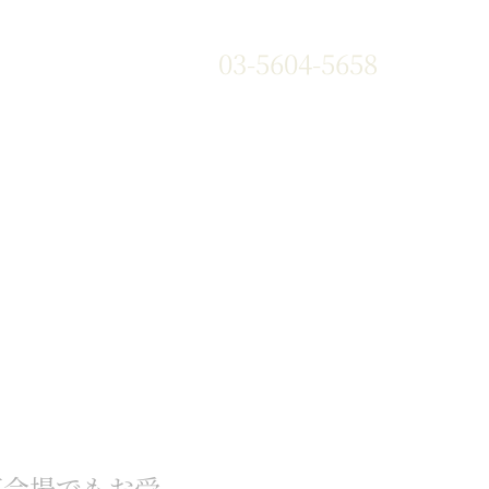
03-5604-5658
』や『黒華牛』などの和牛はもち
、国産銘柄牛やコストパフォー
い海外牛肉も豊富な部位を取り
す。
事会場でもお受