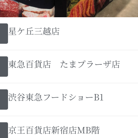
星ケ丘三越店
東急百貨店 たまプラーザ店
渋谷東急フードショーB1
京王百貨店新宿店MB階