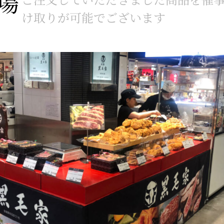
場
け取りが可能でございます