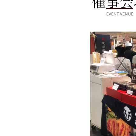
催事会
EVENT VENUE