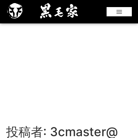
『仙台牛』や『黒華牛』などの和牛はもちろ
んのこと、国産銘柄牛やコストパフォーマン
スのよい海外牛肉も豊富な部位を取り揃えて
います。
投稿者:
3cmaster@