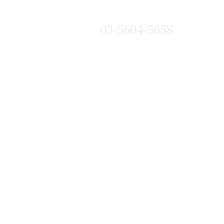
03-5604-5658
』や『黒華牛』などの和牛はもち
、国産銘柄牛やコストパフォー
い海外牛肉も豊富な部位を取り
す。