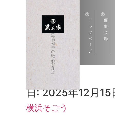
トップページ
催事会場
黒
毛
和
牛
の
絶
品
お
弁
当
日:
2025年12月15
横浜そごう