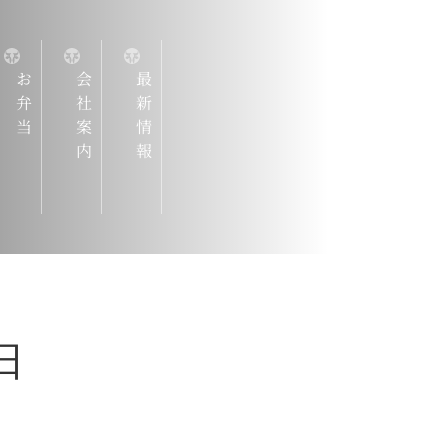
お弁当
会社案内
最新情報
『仙台牛
ろんのこと
マンスのよ
揃えていま
日