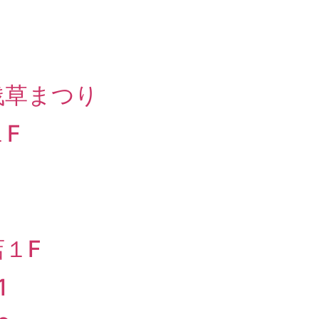
浅草まつり
F
１F
1