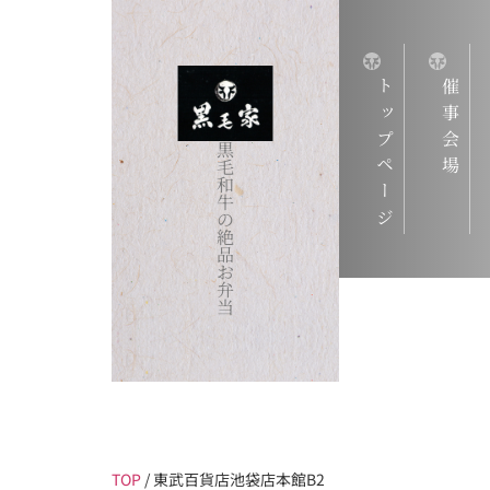
トップページ
催事会場
黒
毛
和
牛
の
絶
品
お
弁
当
TOP
/
東武百貨店池袋店本館B2