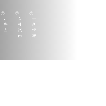
お弁当
会社案内
最新情報
『仙台牛
ろんのこと
マンスのよ
揃えていま