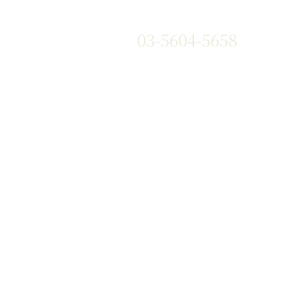
03-5604-5658
』や『黒華牛』などの和牛はもち
、国産銘柄牛やコストパフォー
い海外牛肉も豊富な部位を取り
す。