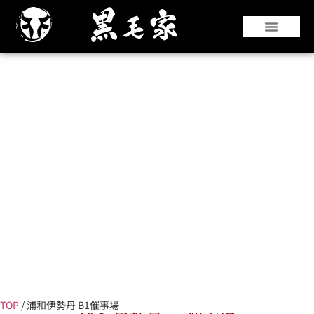
『仙台牛』や『黒華牛』などの和牛はもちろ
んのこと、国産銘柄牛やコストパフォーマン
スのよい海外牛肉も豊富な部位を取り揃えて
います。
TOP
/
浦和伊勢丹 B1催事場