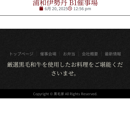
浦和伊勢丹 B1催事場
6月 20, 2025
12:56 pm
トップページ
催事会場
お弁当
会社概要
最新情報
厳選黒毛和牛を使用したお料理をご堪能くだ
さいませ。
Copyright © 黒毛家 All Rights Reserved.