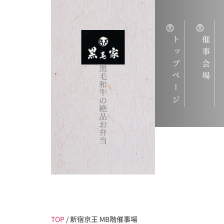
トップページ
催事会場
黒
毛
和
牛
の
絶
品
お
弁
当
TOP
/
新宿京王 MB階催事場