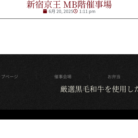
新宿京王 MB階催事場
6月 20, 2025
1:11 pm
ップページ
催事会場
お弁当
厳選黒毛和牛を使用し