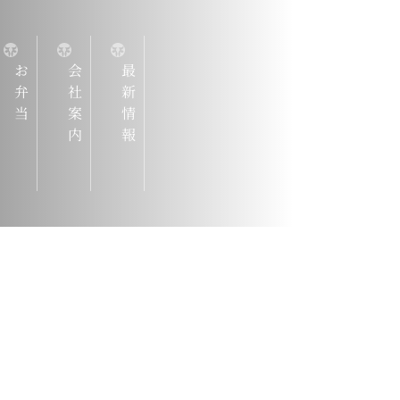
お弁当
会社案内
最新情報
『仙台牛
ろんのこと
マンスのよ
揃えていま