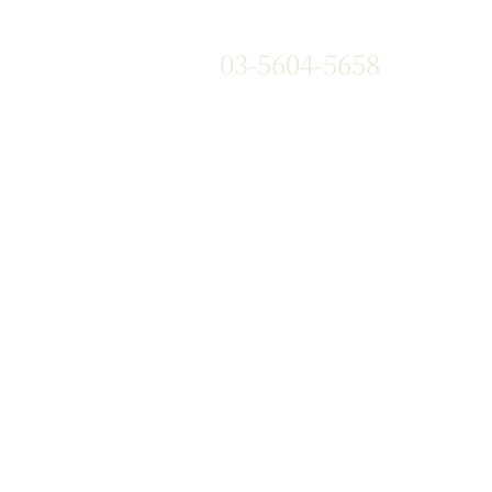
03-5604-5658
』や『黒華牛』などの和牛はもち
、国産銘柄牛やコストパフォー
い海外牛肉も豊富な部位を取り
す。