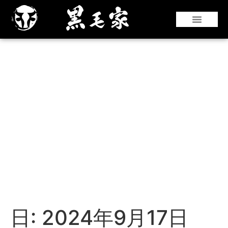
『仙台牛』や『黒華牛』などの和牛はもちろ
んのこと、国産銘柄牛やコストパフォーマン
スのよい海外牛肉も豊富な部位を取り揃えて
います。
日:
2024年9月17日