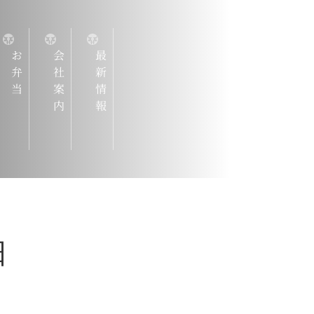
お弁当
会社案内
最新情報
『仙台牛
ろんのこと
マンスのよ
揃えていま
日