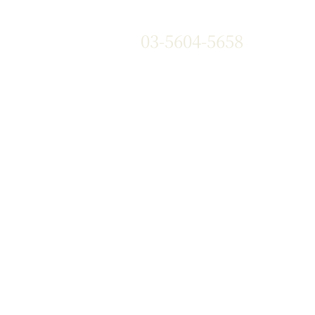
03-5604-5658
』や『黒華牛』などの和牛はもち
、国産銘柄牛やコストパフォー
い海外牛肉も豊富な部位を取り
す。