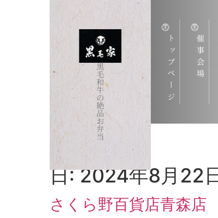
トップページ
催事会場
黒
毛
和
牛
の
絶
品
お
弁
当
日:
2024年8月22
さくら野百貨店青森店