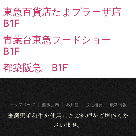
東急百貨店たまプラーザ店
B1F
青葉台東急フードショー
B1F
都築阪急 B1F
トップページ
催事会場
お弁当
会社概要
最新情報
厳選黒毛和牛を使用したお料理をご堪能くだ
さいませ。