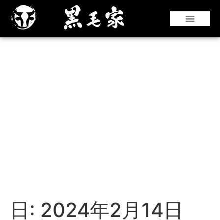
『仙台牛』や『黒華牛』などの和牛はもちろ
んのこと、国産銘柄牛やコストパフォーマン
スのよい海外牛肉も豊富な部位を取り揃えて
います。
日:
2024年2月14日