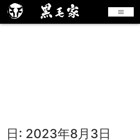
『仙台牛』や『黒華牛』などの和牛はもちろ
んのこと、国産銘柄牛やコストパフォーマン
スのよい海外牛肉も豊富な部位を取り揃えて
います。
日:
2023年8月3日