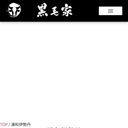
『仙台牛』や『黒華牛』などの和牛はもちろ
んのこと、国産銘柄牛やコストパフォーマン
スのよい海外牛肉も豊富な部位を取り揃えて
います。
TOP
/
浦和伊勢丹