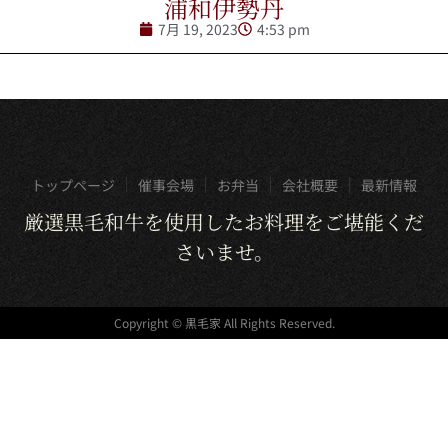
浦和伊勢丹
7月 19, 2023
4:53 pm
トップページ
催事会場
お弁当
会社概要
最新情報
厳選黒毛和牛を使用したお料理をご堪能くだ
さいませ。
Copyright © 黒毛家 All Rights Reserved.