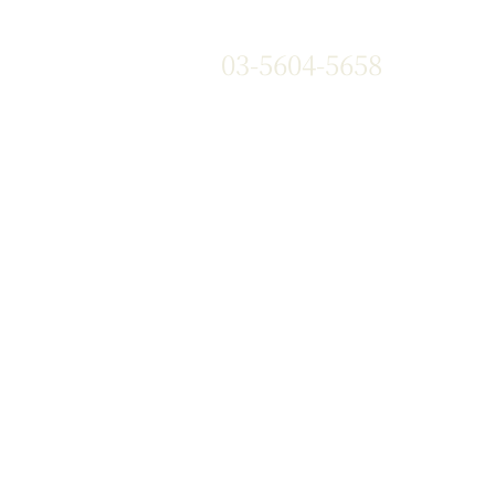
03-5604-5658
』や『黒華牛』などの和牛はもち
、国産銘柄牛やコストパフォー
い海外牛肉も豊富な部位を取り
す。