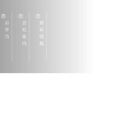
お弁当
会社案内
最新情報
『仙台牛
ろんのこと
マンスのよ
揃えていま