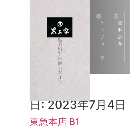
トップページ
催事会場
黒
毛
和
牛
の
絶
品
お
弁
当
日:
2023年7月4日
東急本店 B1